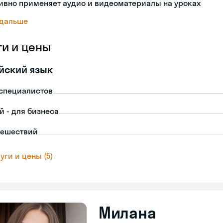
ивно применяет аудио и видеоматериалы на уроках
 дальше
ги и цены
йский язык
-специалистов
й - для бизнеса
тешествий
уги и цены (5)
Милана