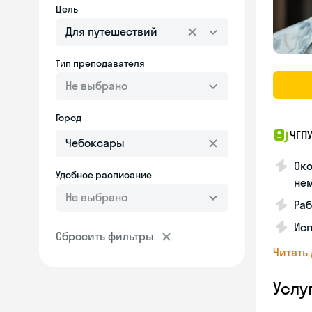
Цель
Для путешествий
Тип преподавателя
Не выбрано
Город
ЧГПУ
Око
Удобное расписание
не
Не выбрано
Раб
Исп
Сбросить фильтры
Читать
Услу