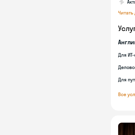
Акт
Читать
Услу
Англи
Для ИТ
Делово
Для пу
Все усл