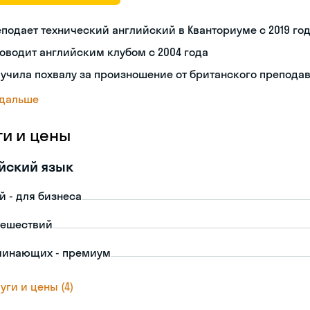
подает технический английский в Кванториуме с 2019 го
оводит английским клубом с 2004 года
учила похвалу за произношение от британского препода
 дальше
ги и цены
йский язык
й - для бизнеса
тешествий
чинающих - премиум
уги и цены (4)