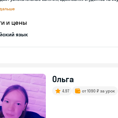
 дальше
ги и цены
йский язык
Ольга
4.97
от 1090 ₽ за урок