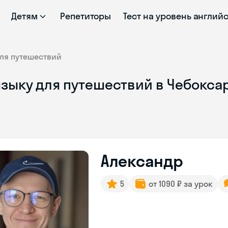
Детям
Репетиторы
Тест на уровень англий
ля путешествий
языку для путешествий в Чебокса
Александр
5
от 1090 ₽ за урок