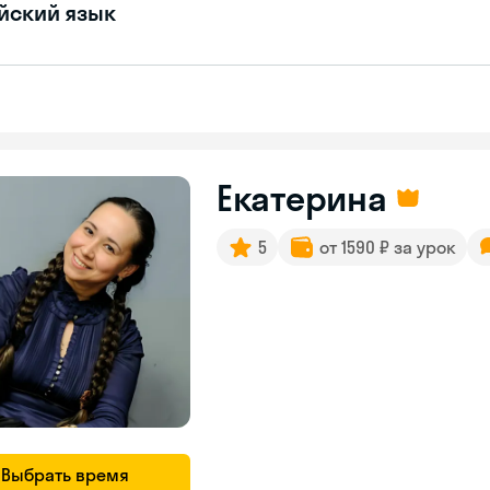
йский язык
Екатерина
5
от 1590 ₽ за урок
Выбрать время