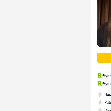
Чув
Чув
По
Раб
Соз