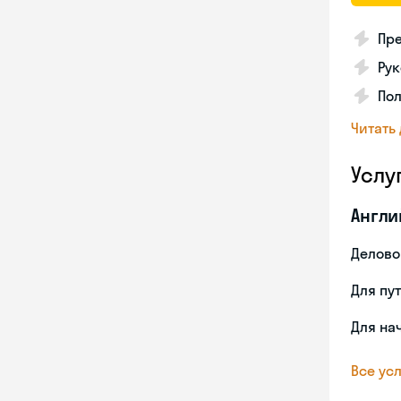
Пре
Рук
Пол
Читать
Услу
Англи
Делово
Для пу
Для на
Все усл