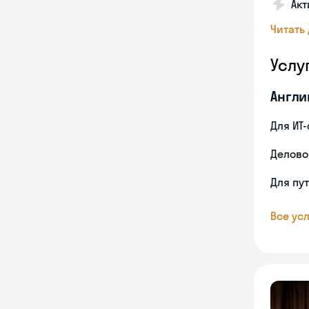
Акт
Читать
Услу
Англи
Для ИТ
Делово
Для пу
Все усл