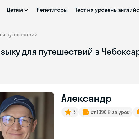
Детям
Репетиторы
Тест на уровень англий
ля путешествий
языку для путешествий в Чебокса
Александр
5
от 1090 ₽ за урок