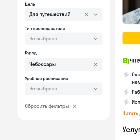
Цель
Для путешествий
Тип преподавателя
Не выбрано
Город
ЧГПУ
Око
Удобное расписание
не
Не выбрано
Раб
Исп
Сбросить фильтры
Читать
Услу