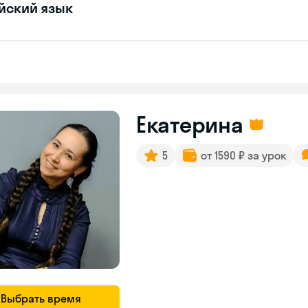
йский язык
Екатерина
5
от 1590 ₽ за урок
Выбрать время