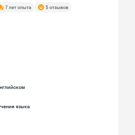
7 лет опыта
5 отзывов
английском
учение языка