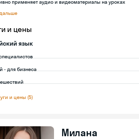
ивно применяет аудио и видеоматериалы на уроках
 дальше
ги и цены
йский язык
-специалистов
й - для бизнеса
тешествий
уги и цены (5)
Милана