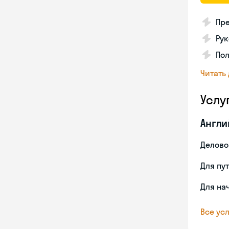
Пре
Рук
Пол
Читать
Услу
Англи
Делово
Для пу
Для на
Все усл