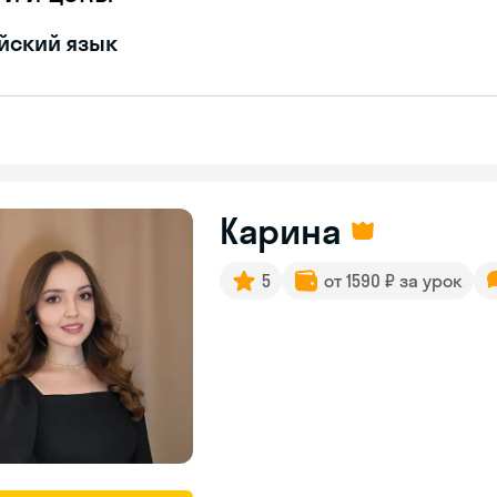
йский язык
Карина
5
от 1590 ₽ за урок