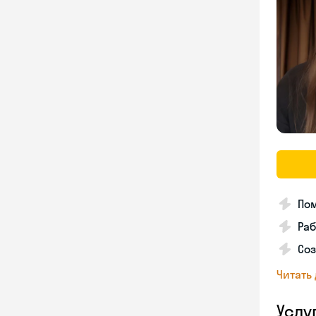
По
Раб
Соз
Читать
Услу