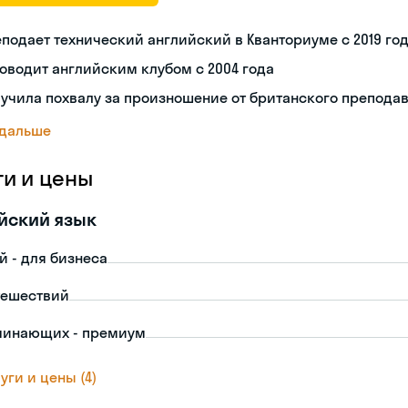
подает технический английский в Кванториуме с 2019 го
оводит английским клубом с 2004 года
учила похвалу за произношение от британского препода
 дальше
ги и цены
йский язык
й - для бизнеса
тешествий
чинающих - премиум
уги и цены (4)