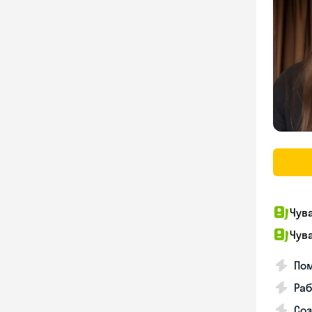
Чув
Чув
По
Раб
Соз