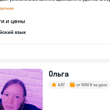
 дальше
ги и цены
йский язык
Ольга
4.97
от 1090 ₽ за урок