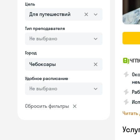
Цель
Для путешествий
Тип преподавателя
Не выбрано
Город
ЧГПУ
Око
Удобное расписание
не
Не выбрано
Раб
Исп
Сбросить фильтры
Читать
Услу