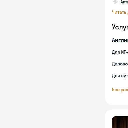
Акт
Читать
Услу
Англи
Для ИТ
Делово
Для пу
Все усл