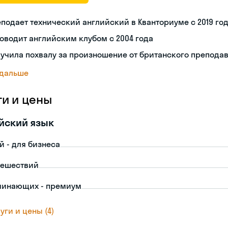
подает технический английский в Кванториуме с 2019 го
оводит английским клубом с 2004 года
учила похвалу за произношение от британского препода
 дальше
ги и цены
йский язык
й - для бизнеса
тешествий
чинающих - премиум
уги и цены (4)