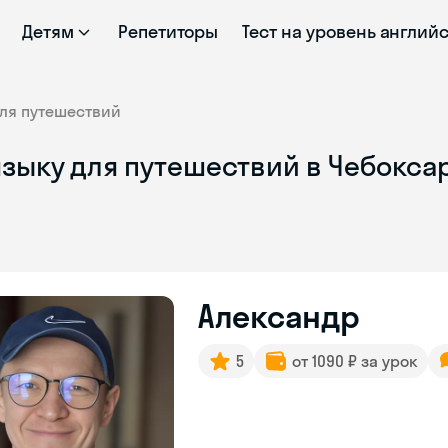
Детям
Репетиторы
Тест на уровень англий
ля путешествий
языку для путешествий в Чебокса
Александр
5
от 1090 ₽ за урок