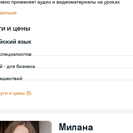
ивно применяет аудио и видеоматериалы на уроках
 дальше
ги и цены
йский язык
-специалистов
й - для бизнеса
тешествий
уги и цены (5)
Милана