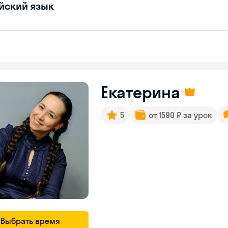
йский язык
Екатерина
5
от 1590 ₽ за урок
Выбрать время