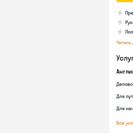
Пре
Рук
Пол
Читать
Услу
Англи
Делово
Для пу
Для на
Все усл