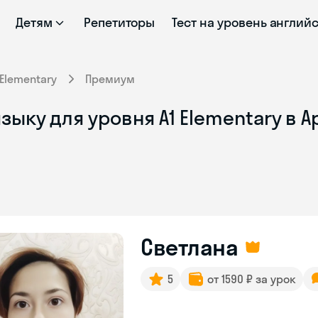
Детям
Репетиторы
Тест на уровень англий
Elementary
Премиум
ыку для уровня A1 Elementary в А
Светлана
5
от 1590 ₽ за урок