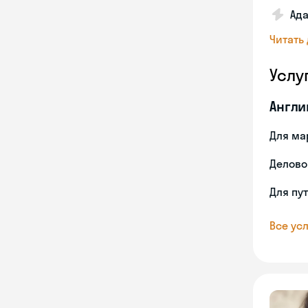
Ада
Читать
Услу
Англи
Для ма
Делово
Для пу
Все усл