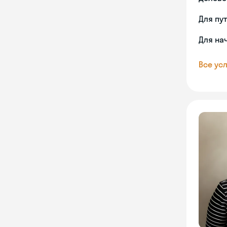
Для пу
Для на
Все усл