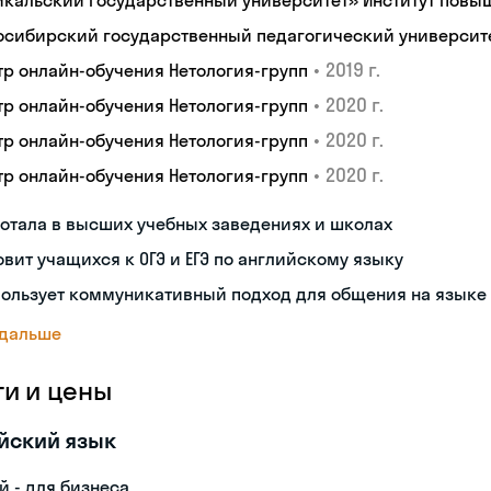
йкальский государственный университет» Институт пов
осибирский государственный педагогический университ
•
2019 г.
тр онлайн-обучения Нетология-групп
•
2020 г.
тр онлайн-обучения Нетология-групп
•
2020 г.
тр онлайн-обучения Нетология-групп
•
2020 г.
тр онлайн-обучения Нетология-групп
отала в высших учебных заведениях и школах
овит учащихся к ОГЭ и ЕГЭ по английскому языку
пользует коммуникативный подход для общения на языке
 дальше
ги и цены
йский язык
й - для бизнеса