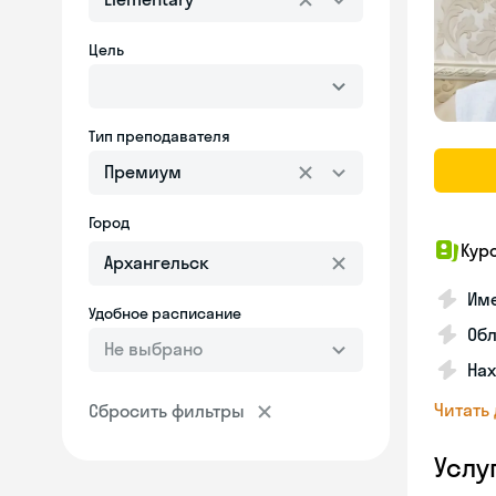
Цель
Тип преподавателя
Премиум
Город
Кур
Име
Удобное расписание
Об
Не выбрано
На
Читать
Сбросить фильтры
Услу