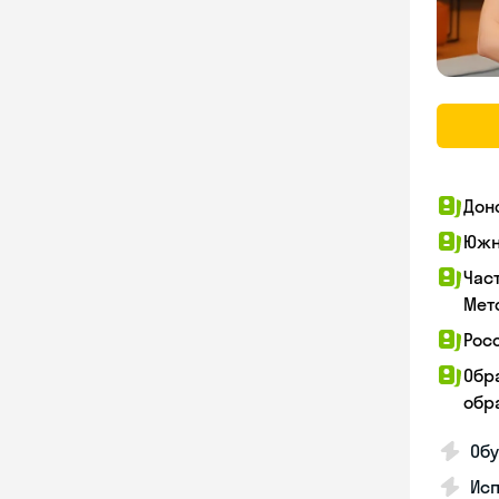
Дон
Южн
Час
Мет
Рос
Обр
обра
Обу
Ис