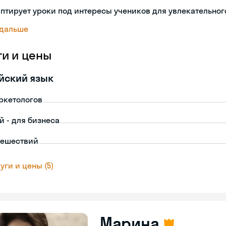
птирует уроки под интересы учеников для увлекательног
 дальше
ги и цены
йский язык
ркетологов
й - для бизнеса
тешествий
уги и цены (5)
Марина