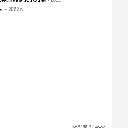
ышения квалификации
•
2022 г.
ет
от 2282 ₽ / урок