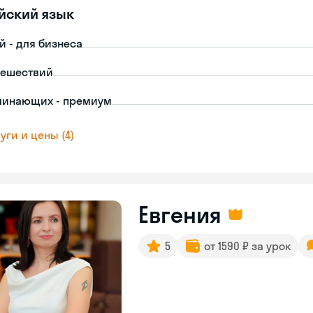
йский язык
й - для бизнеса
тешествий
чинающих - премиум
уги и цены (4)
Евгения
5
от 1590 ₽ за урок