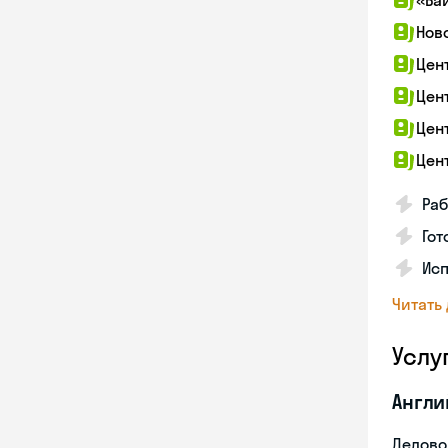
«Ба
Нов
Цен
Цен
Цен
Цен
Раб
Гот
Ис
Читать
Услу
Англи
Делово