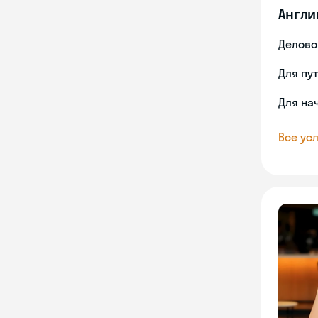
Англи
Делово
Для пу
Для на
Все усл