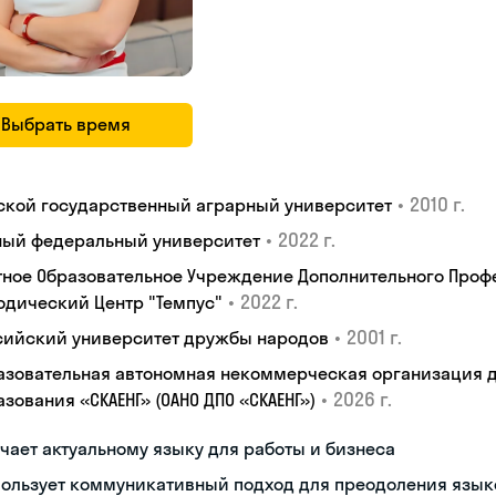
Выбрать время
•
2010 г.
ской государственный аграрный университет
•
2022 г.
ый федеральный университет
тное Образовательное Учреждение Дополнительного Проф
•
2022 г.
одический Центр "Темпус"
•
2001 г.
сийский университет дружбы народов
азовательная автономная некоммерческая организация 
•
2026 г.
зования «СКАЕНГ» (ОАНО ДПО «СКАЕНГ»)
чает актуальному языку для работы и бизнеса
пользует коммуникативный подход для преодоления язык