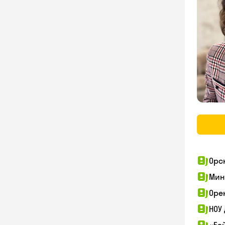
Орс
Мин
Оре
НОУ