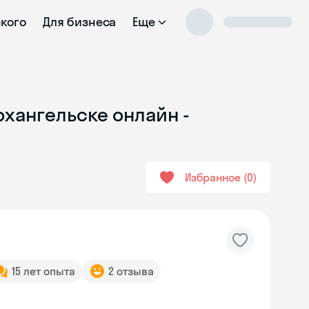
ского
Для бизнеса
Еще
рхангельске онлайн -
Избранное
0
15 лет опыта
2 отзыва