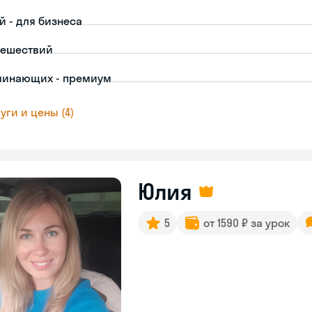
й - для бизнеса
тешествий
чинающих - премиум
уги и цены (4)
Юлия
5
от 1590 ₽ за урок