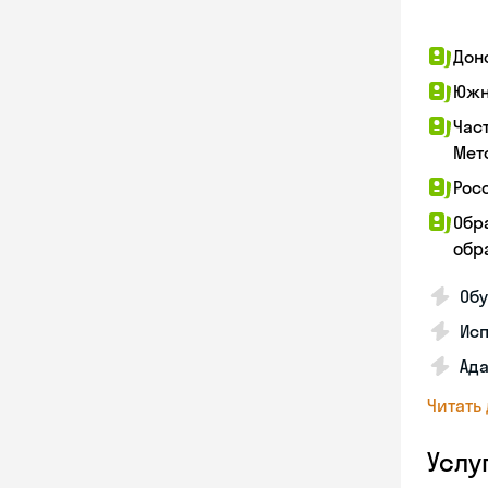
Дон
Южн
Час
Мет
Рос
Обр
обра
Обу
Ис
Ада
Читать
Услу