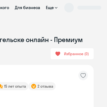
ского
Для бизнеса
Еще
нгельске онлайн - Премиум
Избранное
0
15 лет опыта
2 отзыва