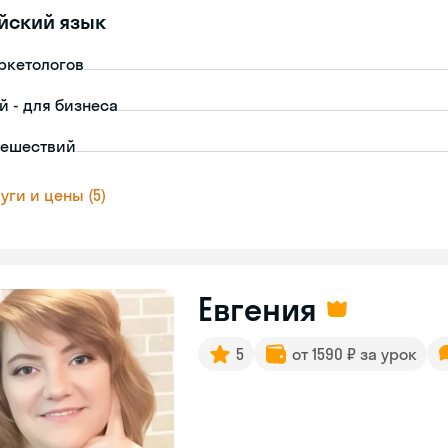
йский язык
ркетологов
й - для бизнеса
тешествий
уги и цены (5)
Евгения
5
от 1590 ₽ за урок