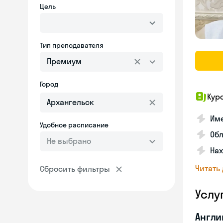
Цель
Тип преподавателя
Премиум
Город
Кур
Име
Удобное расписание
Об
Не выбрано
На
Читать
Сбросить фильтры
Услу
Англи