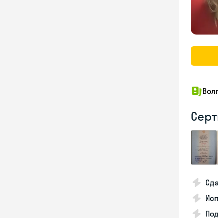
Вол
Серт
Сда
Исп
По