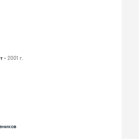
•
2001 г.
т
чеников
Skyeng Chat
online