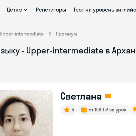
Детям
Репетиторы
Тест на уровень англий
Upper-intermediate
Премиум
зыку - Upper-intermediate в Арха
Светлана
5
от 1590 ₽ за урок