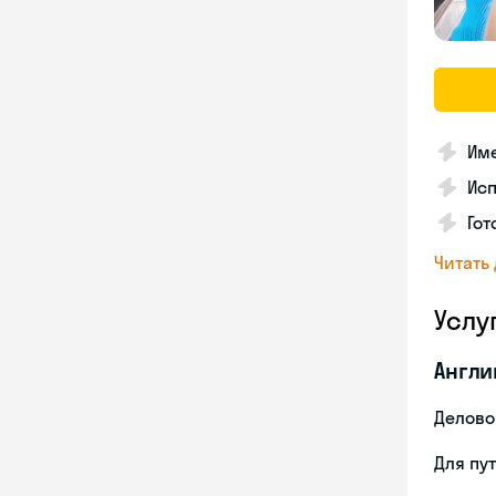
Име
Ис
Гот
Читать
Услу
Англи
Делово
Для пу