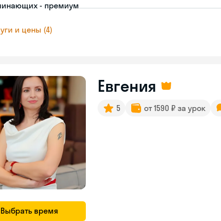
чинающих - премиум
уги и цены (4)
Евгения
5
от 1590 ₽ за урок
Выбрать время