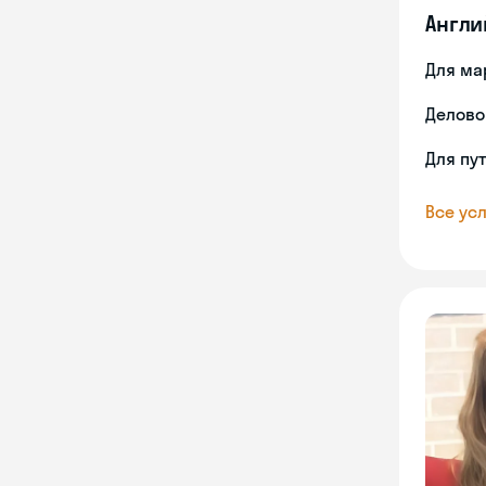
Англи
Для ма
Делово
Для пу
Все усл