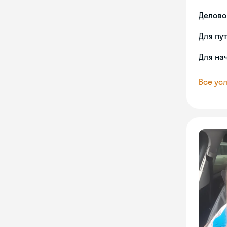
Делово
Для пу
Для на
Все усл