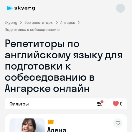
Skyeng
Все репетиторы
Ангарск
Подготовка к собеседованию
Репетиторы по
английскому языку для
подготовки к
собеседованию в
Skyeng Chat
online
Ангарске онлайн
Фильтры
0
Алена