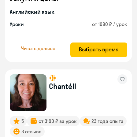
Английский язык
Уроки
от 1090 ₽ / урок
Читать дальше
Выбрать время
Chantéll
5
от 3190 ₽ за урок
23 года опыта
3 отзыва