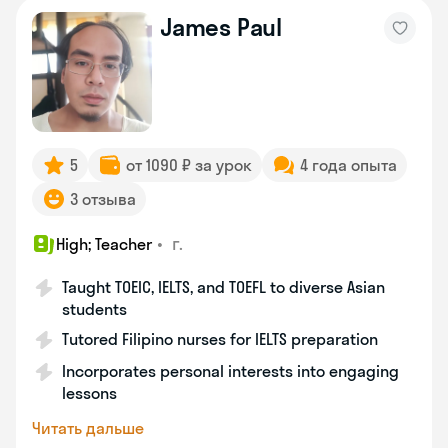
James Paul
5
от 1090 ₽ за урок
4 года опыта
3 отзыва
•
г.
High; Teacher
Taught TOEIC, IELTS, and TOEFL to diverse Asian
students
Tutored Filipino nurses for IELTS preparation
Incorporates personal interests into engaging
lessons
Читать дальше