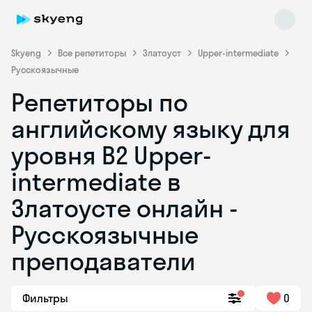
Skyeng
Все репетиторы
Златоуст
Upper-intermediate
Русскоязычные
Репетиторы по
английскому языку для
уровня B2 Upper-
intermediate в
Skyeng Chat
online
Златоусте онлайн -
Русскоязычные
преподаватели
Фильтры
0