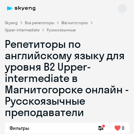
Skyeng
Все репетиторы
Магнитогорск
Upper-intermediate
Русскоязычные
Репетиторы по
английскому языку для
уровня B2 Upper-
intermediate в
Skyeng Chat
online
Магнитогорске онлайн -
Русскоязычные
преподаватели
Фильтры
0