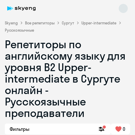
Skyeng
Все репетиторы
Сургут
Upper-intermediate
Русскоязычные
Репетиторы по
английскому языку для
уровня B2 Upper-
intermediate в Сургуте
Skyeng Chat
online
онлайн -
Русскоязычные
преподаватели
Фильтры
0