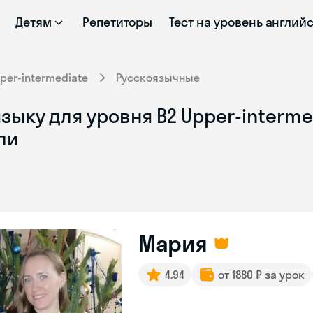
Детям
Репетиторы
Тест на уровень англий
per-intermediate
Русскоязычные
ыку для уровня B2 Upper-intermed
ли
Мария
4.94
от 1880 ₽ за урок