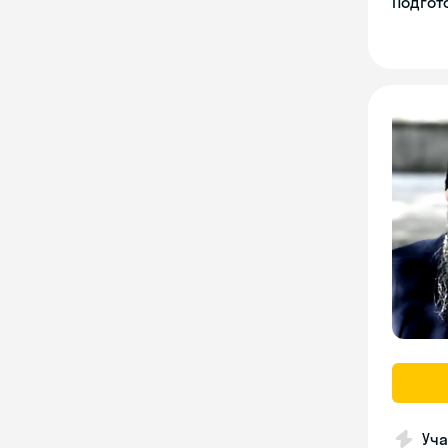
Подгото
Уча