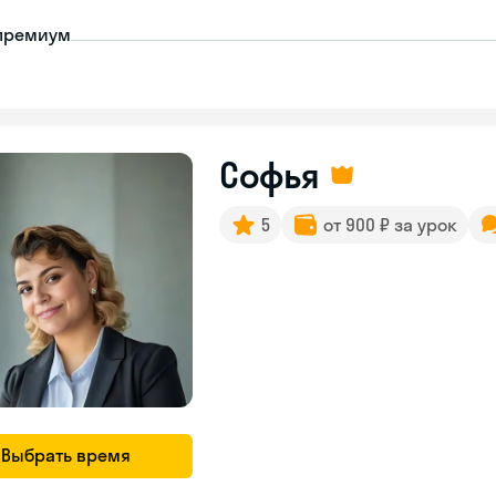
премиум
Софья
5
от 900 ₽ за урок
Выбрать время