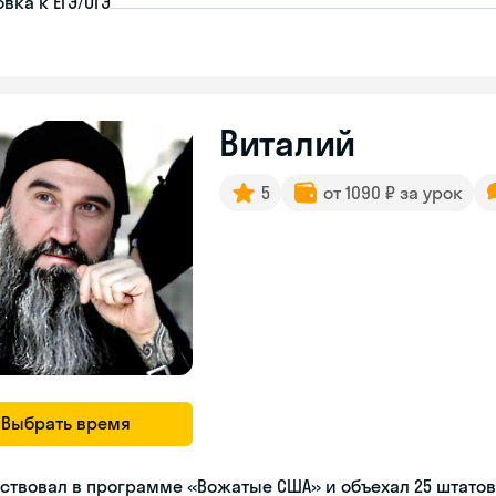
вка к ЕГЭ/ОГЭ
Виталий
5
от 1090 ₽ за урок
Выбрать время
ствовал в программе «Вожатые США» и объехал 25 штатов