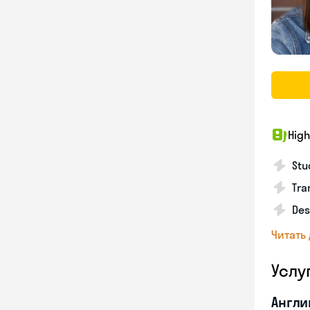
High
Stu
Tra
Des
Читать
Услу
Англи