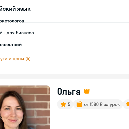
йский язык
ркетологов
й - для бизнеса
тешествий
уги и цены (5)
Ольга
5
от 1590 ₽ за урок