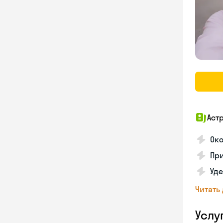
Аст
Ок
При
Уд
Читать
Услу