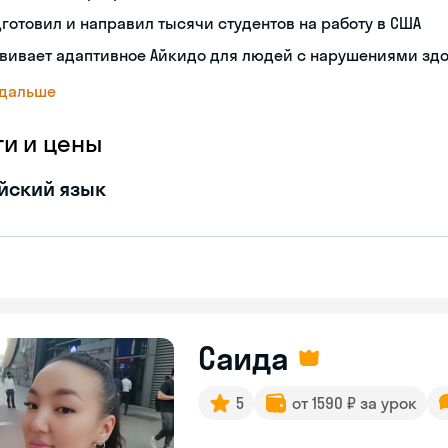
готовил и направил тысячи студентов на работу в США
вивает адаптивное Айкидо для людей с нарушениями зд
 дальше
ги и цены
йский язык
Саида
5
от 1590 ₽ за урок