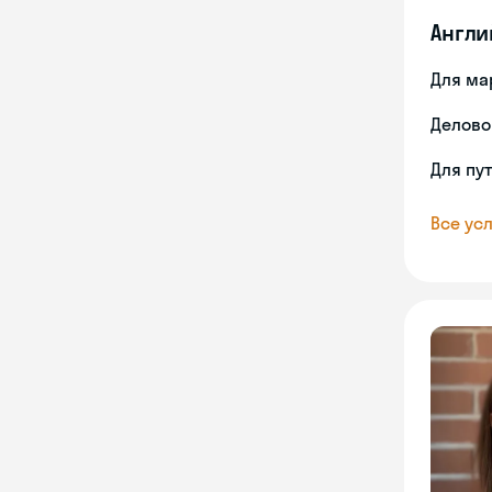
Англи
Для ма
Делово
Для пу
Все усл