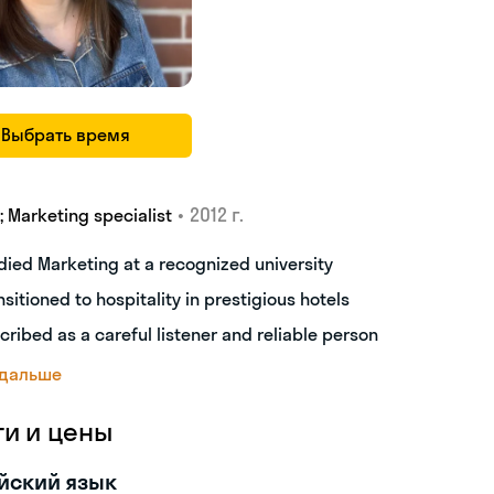
Выбрать время
•
2012 г.
; Marketing specialist
died Marketing at a recognized university
nsitioned to hospitality in prestigious hotels
cribed as a careful listener and reliable person
 дальше
ги и цены
йский язык