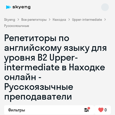
Skyeng
Все репетиторы
Находка
Upper-intermediate
Русскоязычные
Репетиторы по
английскому языку для
уровня B2 Upper-
intermediate в Находке
Skyeng Chat
online
онлайн -
Русскоязычные
преподаватели
Фильтры
0