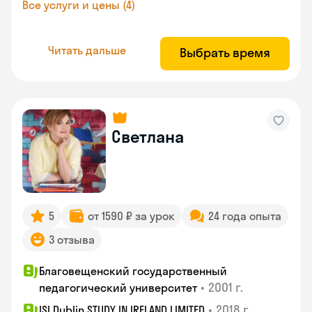
Все услуги и цены (4)
Читать дальше
Выбрать время
Светлана
5
от 1590 ₽ за урок
24 года опыта
3 отзыва
Благовещенский государственный
•
2001 г.
педагогический университет
•
2018 г.
ISI Dublin STUDY IN IRELAND LIMITED