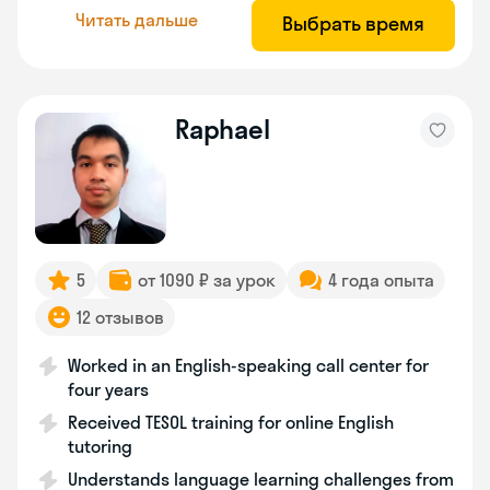
Читать дальше
Выбрать время
Raphael
5
от 1090 ₽ за урок
4 года опыта
12 отзывов
Worked in an English-speaking call center for
four years
Received TESOL training for online English
tutoring
Understands language learning challenges from