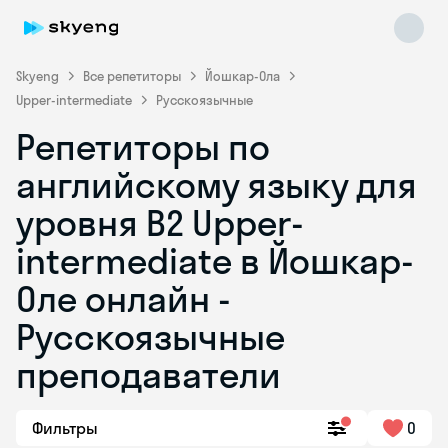
Skyeng
Все репетиторы
Йошкар-Ола
Upper-intermediate
Русскоязычные
Репетиторы по
английскому языку для
уровня B2 Upper-
intermediate в Йошкар-
Skyeng Chat
online
Оле онлайн -
Русскоязычные
преподаватели
Фильтры
0