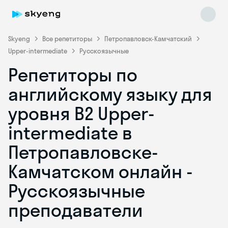
Skyeng
Все репетиторы
Петропавловск-Камчатский
Upper-intermediate
Русскоязычные
Репетиторы по
английскому языку для
уровня B2 Upper-
intermediate в
Skyeng Chat
online
Петропавловске-
Камчатском онлайн -
Русскоязычные
преподаватели