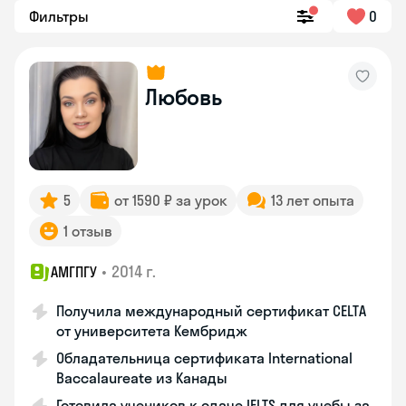
Фильтры
0
Любовь
5
от 1590 ₽ за урок
13 лет опыта
1 отзыв
•
2014 г.
АМГПГУ
Получила международный сертификат CELTA
от университета Кембридж
Обладательница сертификата International
Baccalaureate из Канады
Готовила учеников к сдаче IELTS для учебы за