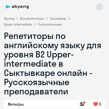
Skyeng
Все репетиторы
Сыктывкар
Upper-intermediate
Русскоязычные
Репетиторы по
английскому языку для
уровня B2 Upper-
intermediate в
Skyeng Chat
online
Сыктывкаре онлайн -
Русскоязычные
преподаватели
Фильтры
0