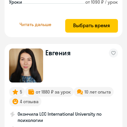
Уроки
от 1090 ₽ / урок
Читать дальше
Выбрать время
Евгения
5
от 1880 ₽ за урок
10 лет опыта
4 отзыва
Окончила LCC International University по
психологии