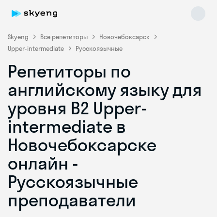
Skyeng
Все репетиторы
Новочебоксарск
Upper-intermediate
Русскоязычные
Репетиторы по
английскому языку для
уровня B2 Upper-
intermediate в
Skyeng Chat
online
Новочебоксарске
онлайн -
Русскоязычные
преподаватели