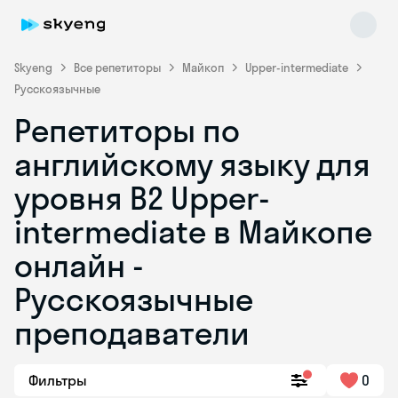
Skyeng
Все репетиторы
Майкоп
Upper-intermediate
Русскоязычные
Репетиторы по
английскому языку для
уровня B2 Upper-
intermediate в Майкопе
Skyeng Chat
online
онлайн -
Русскоязычные
преподаватели
Фильтры
0