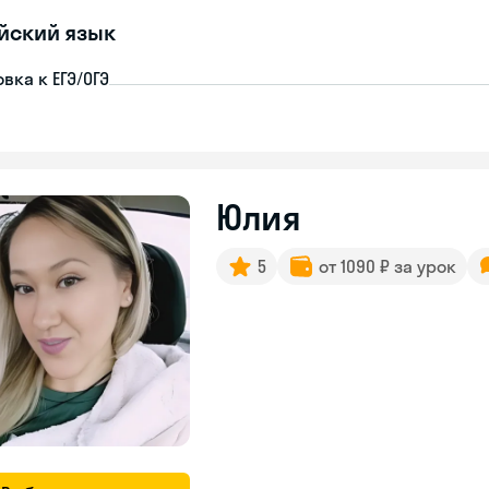
йский язык
вка к ЕГЭ/ОГЭ
Юлия
5
от 1090 ₽ за урок