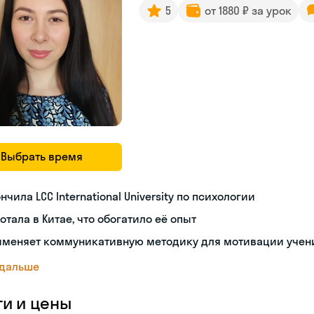
5
от 1880 ₽ за урок
Выбрать время
нчила LCC International University по психологии
отала в Китае, что обогатило её опыт
именяет коммуникативную методику для мотивации учен
 дальше
ги и цены