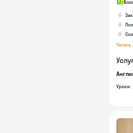
Вол
Зак
Пол
Со
Читать
Услу
Англи
Уроки