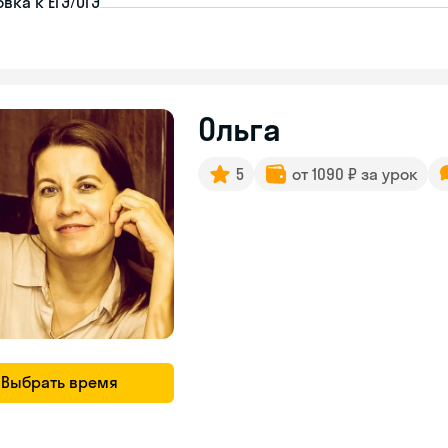
вка к ЕГЭ/ОГЭ
Ольга
5
от 1090 ₽ за урок
Выбрать время