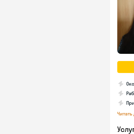
Око
Раб
Пр
Читать
Услу