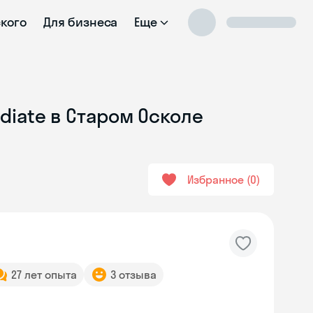
ского
Для бизнеса
Еще
diate в Старом Осколе
Избранное
0
27 лет опыта
3 отзыва