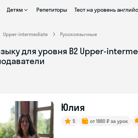
Детям
Репетиторы
Тест на уровень англий
Upper-intermediate
Русскоязычные
зыку для уровня B2 Upper-interme
подаватели
Юлия
5
от 1880 ₽ за урок