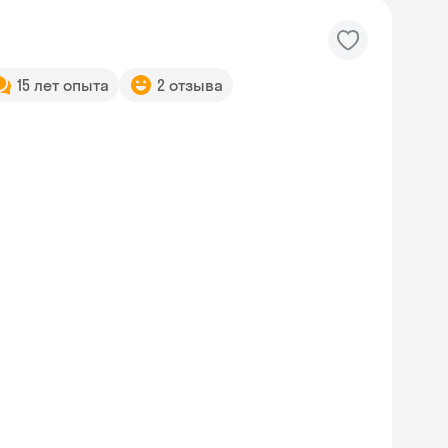
15 лет опыта
2 отзыва
Skyeng Chat
online