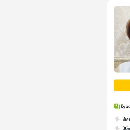
Кур
Име
Об