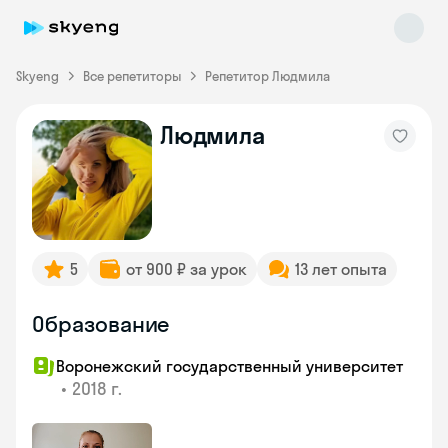
Skyeng
Все репетиторы
Репетитор Людмила
Людмила
Skyeng Chat
online
5
от 900 ₽ за урок
13 лет опыта
Образование
Воронежский государственный университет
•
2018 г.