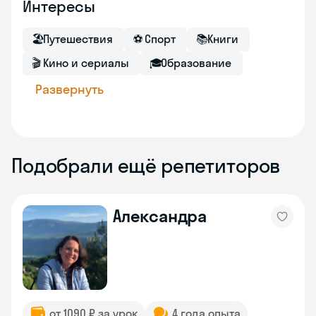
Интересы
🏖
Путешествия
⚽
Спорт
📚
Книги
🎬
Кино и сериалы
🎓
Образование
Развернуть
Подобрали ещё репетиторов
Александра
от 1090 ₽ за урок
4 года опыта