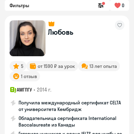
Фильтры
0
Любовь
5
от 1590 ₽ за урок
13 лет опыта
1 отзыв
•
2014 г.
АМГПГУ
Получила международный сертификат CELTA
от университета Кембридж
Обладательница сертификата International
Baccalaureate из Канады
Готовила учеников к сдаче IELTS для учебы за