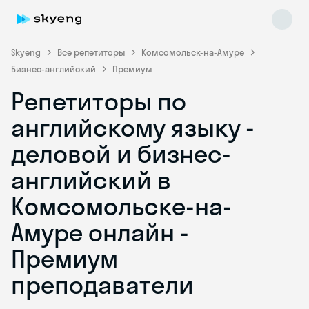
Skyeng
Все репетиторы
Комсомольск-на-Амуре
Бизнес-английский
Премиум
Репетиторы по
английскому языку -
деловой и бизнес-
английский в
Skyeng Chat
online
Комсомольске-на-
Амуре онлайн -
Премиум
преподаватели