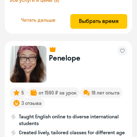
Все услуги и цены (4)
Читать дальше
Выбрать время
Penelope
5
от 1590 ₽ за урок
18 лет опыта
3 отзыва
Taught English online to diverse international
students
Created lively, tailored classes for different age