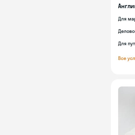
Англи
Для ма
Делово
Для пу
Все усл