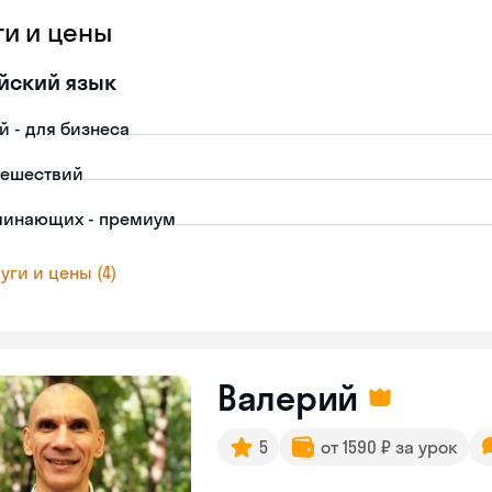
ги и цены
йский язык
й - для бизнеса
тешествий
чинающих - премиум
уги и цены (4)
Валерий
5
от 1590 ₽ за урок