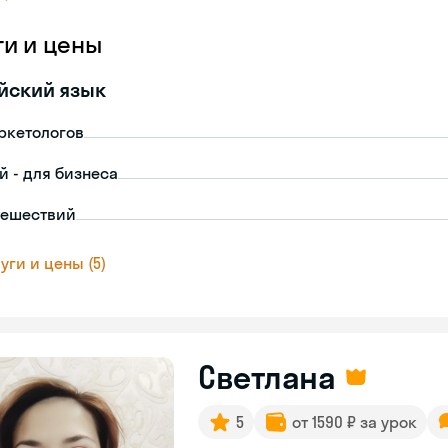
ги и цены
йский язык
ркетологов
й - для бизнеса
тешествий
уги и цены (5)
Светлана
5
от 1590 ₽ за урок