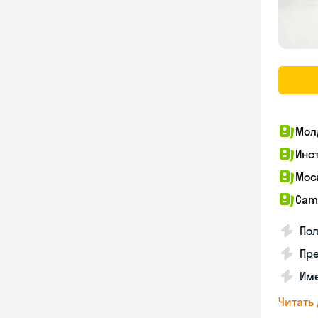
Мол
Инс
Мос
Cam
По
Пре
Име
Читать