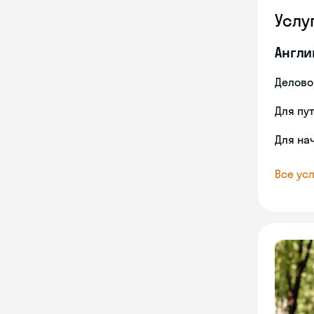
Услу
Англи
Делово
Для пу
Для на
Все усл