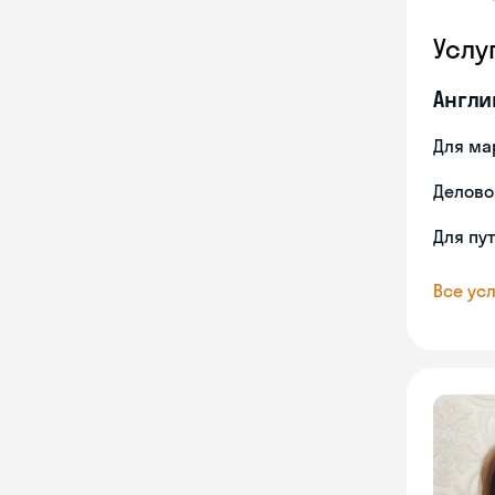
Услу
Англи
Для ма
Делово
Для пу
Все усл