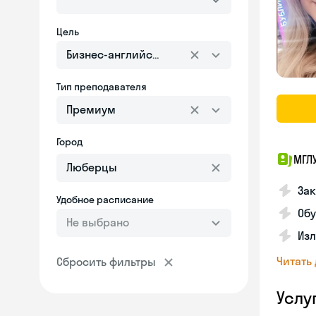
Цель
Бизнес-английский
Тип преподавателя
Премиум
Город
МГЛ
За
Удобное расписание
Обу
Не выбрано
Изл
Читать
Сбросить фильтры
Услу