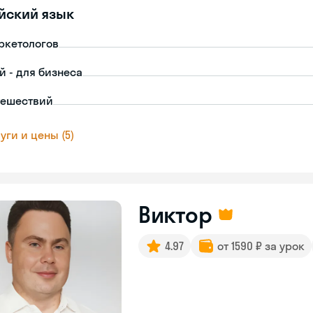
йский язык
ркетологов
й - для бизнеса
тешествий
уги и цены (5)
Виктор
4.97
от 1590 ₽ за урок