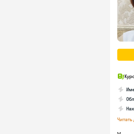
Кур
Име
Об
На
Читать