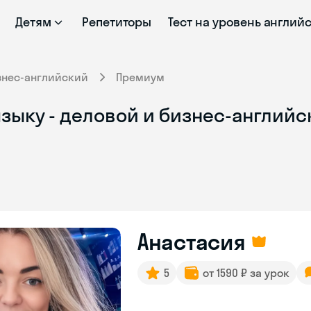
Детям
Репетиторы
Тест на уровень англий
знес-английский
Премиум
зыку - деловой и бизнес-английс
Анастасия
5
от 1590 ₽ за урок