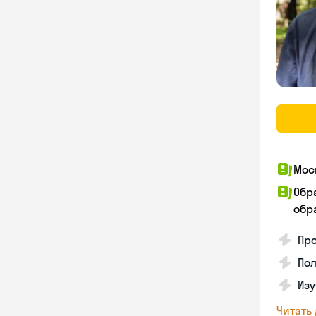
Мос
Обр
обра
Пр
Пол
Изу
Читать