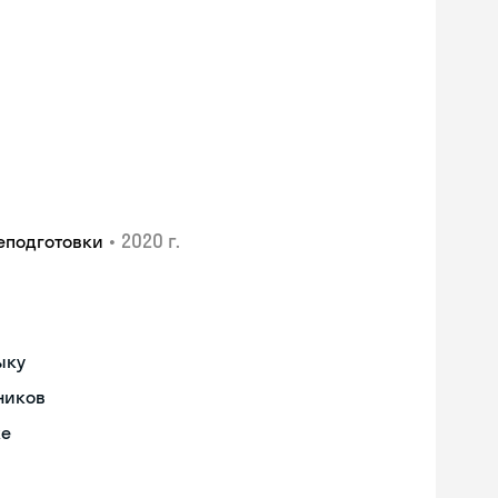
•
2020 г.
еподготовки
ыку
ников
ке