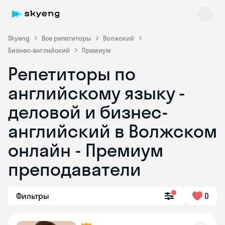
Skyeng
Все репетиторы
Волжский
Бизнес-английский
Премиум
Репетиторы по
английскому языку -
деловой и бизнес-
английский в Волжском
Skyeng Chat
online
онлайн - Премиум
преподаватели
Фильтры
0