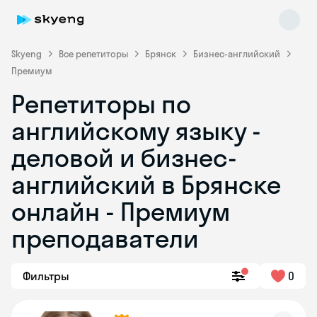
Skyeng
Все репетиторы
Брянск
Бизнес-английский
Премиум
Репетиторы по
английскому языку -
деловой и бизнес-
английский в Брянске
Skyeng Chat
online
онлайн - Премиум
преподаватели
Фильтры
0