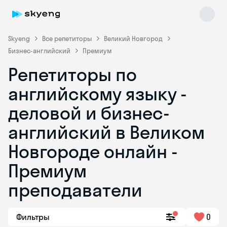
Skyeng
Все репетиторы
Великий Новгород
Бизнес-английский
Премиум
Репетиторы по
английскому языку -
деловой и бизнес-
английский в Великом
Skyeng Chat
online
Новгороде онлайн -
Премиум
преподаватели
Фильтры
0