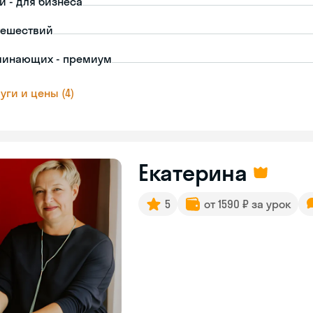
й - для бизнеса
тешествий
чинающих - премиум
уги и цены (4)
Екатерина
5
от 1590 ₽ за урок