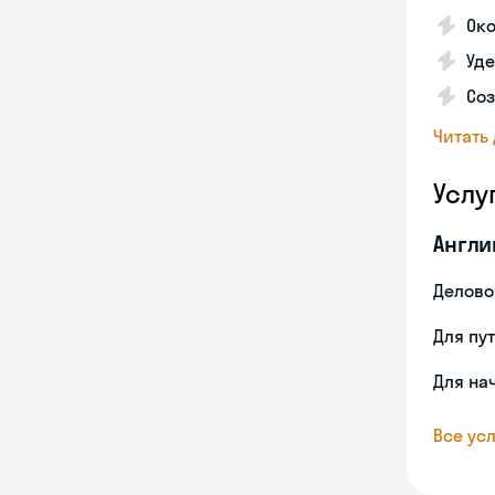
Око
Уд
Со
Читать
Услу
Англи
Делово
Для пу
Для на
Все усл