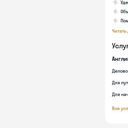
Уде
Об
Пом
Читать
Услу
Англи
Делово
Для пу
Для на
Все усл