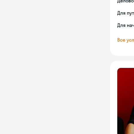
Делово
Для пу
Для на
Все усл