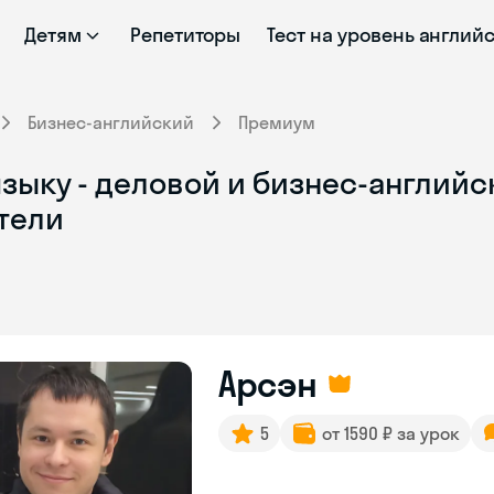
Детям
Репетиторы
Тест на уровень англий
Бизнес-английский
Премиум
языку - деловой и бизнес-англий
тели
Арсэн
5
от 1590 ₽ за урок