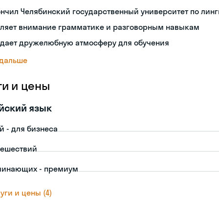
нчил Челябинский государственный университет по лин
еляет внимание грамматике и разговорным навыкам
здает дружелюбную атмосферу для обучения
 дальше
ги и цены
йский язык
й - для бизнеса
тешествий
чинающих - премиум
уги и цены (4)