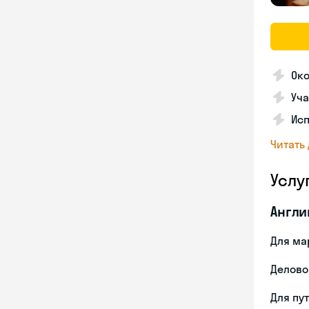
Ок
Уча
Ис
Читать
Услу
Англи
Для ма
Делово
Для пу