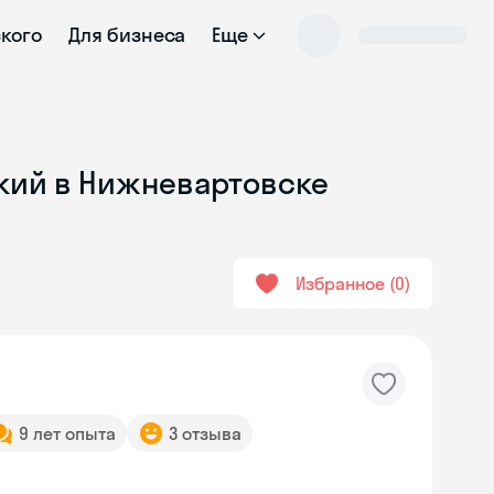
ского
Для бизнеса
Еще
ский в Нижневартовске
Избранное
0
9 лет опыта
3 отзыва