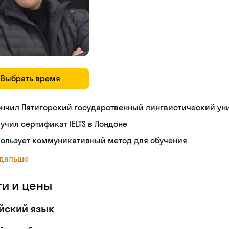
Выбрать время
ончил Пятигорский государственный лингвистический ун
учил сертификат IELTS в Лондоне
пользует коммуникативный метод для обучения
 дальше
ги и цены
йский язык