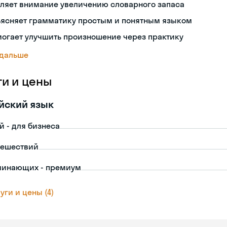
ляет внимание увеличению словарного запаса
ъясняет грамматику простым и понятным языком
огает улучшить произношение через практику
 дальше
ги и цены
йский язык
й - для бизнеса
тешествий
чинающих - премиум
уги и цены (4)