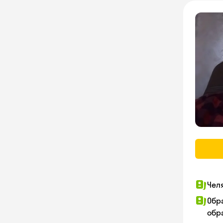
Чел
Обр
обра