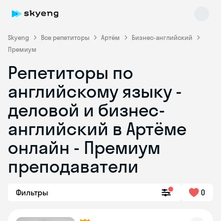
Skyeng
Все репетиторы
Артём
Бизнес-английский
Премиум
Репетиторы по
английскому языку -
деловой и бизнес-
английский в Артёме
Skyeng Chat
online
онлайн - Премиум
преподаватели
Фильтры
0