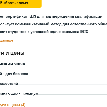
Выбрать время
ет сертификат IELTS для подтверждения квалификации
пользует коммуникативный метод для естественного общ
овит студентов к успешной сдаче экзамена IELTS
 дальше
ги и цены
йский язык
й - для бизнеса
тешествий
чинающих - премиум
уги и цены (4)