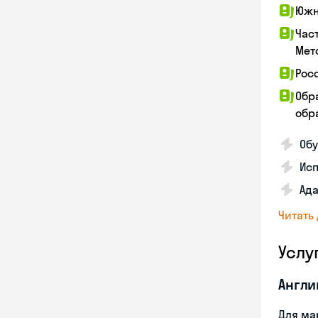
Южн
Час
Мет
Рос
Обр
обра
Обу
Ис
Ада
Читать
Услу
Англи
Для ма