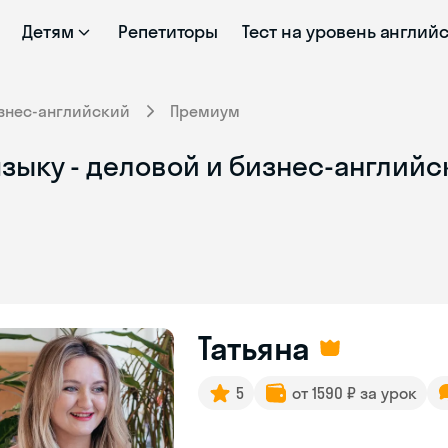
Детям
Репетиторы
Тест на уровень англий
знес-английский
Премиум
зыку - деловой и бизнес-английс
Татьяна
5
от 1590 ₽ за урок