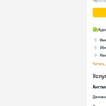
Кур
Име
Об
На
Читать
Услу
Англи
Делово