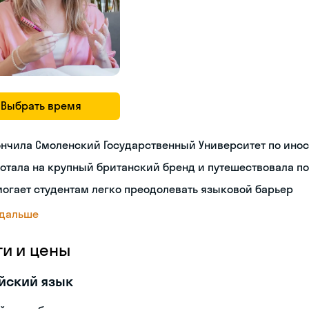
Выбрать время
ончила Смоленский Государственный Университет по ино
отала на крупный британский бренд и путешествовала по
огает студентам легко преодолевать языковой барьер
 дальше
ги и цены
йский язык