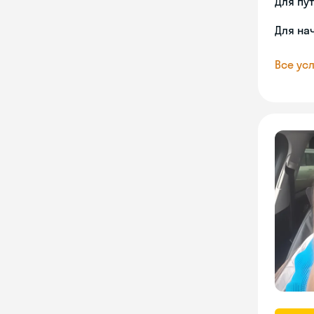
Для пу
Для на
Все усл