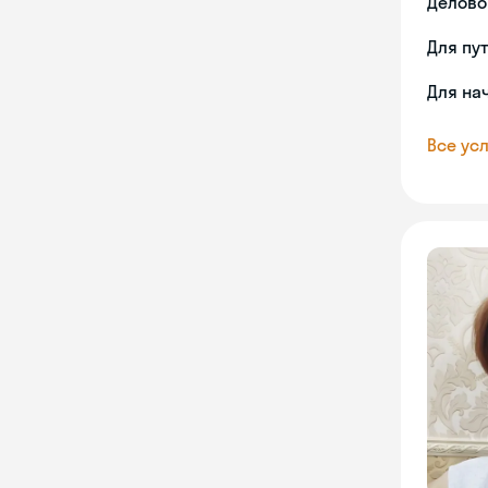
Делово
Для пу
Для на
Все усл