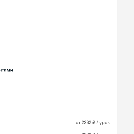
нтами
от 2282 ₽ / урок