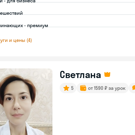
й - для бизнеса
тешествий
чинающих - премиум
уги и цены (4)
Светлана
5
от 1590 ₽ за урок