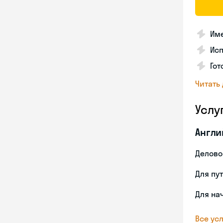
Име
Ис
Гот
Читать
Услу
Англи
Делово
Для пу
Для на
Все усл