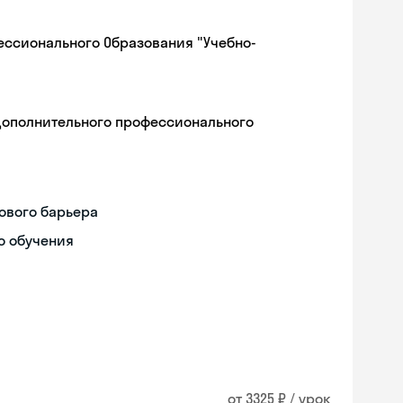
ессионального Образования "Учебно-
дополнительного профессионального
ового барьера
о обучения
Skyeng Chat
online
от 3325 ₽ / урок