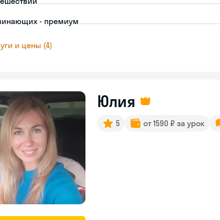
тешествий
чинающих - премиум
уги и цены (4)
Юлия
5
от 1590 ₽ за урок