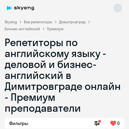
Skyeng
Все репетиторы
Димитровград
Бизнес-английский
Премиум
Репетиторы по
английскому языку -
деловой и бизнес-
английский в
Skyeng Chat
online
Димитровграде онлайн
- Премиум
преподаватели
Фильтры
0