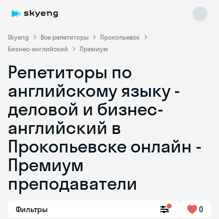
Skyeng
Все репетиторы
Прокопьевск
Бизнес-английский
Премиум
Репетиторы по
английскому языку -
деловой и бизнес-
английский в
Skyeng Chat
online
Прокопьевске онлайн -
Премиум
преподаватели
Фильтры
0