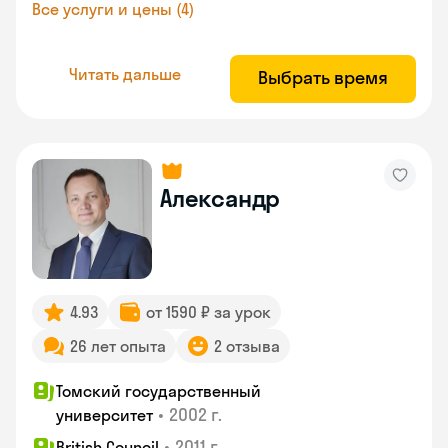
Все услуги и цены (4)
Читать дальше
Выбрать время
Александр
4.93
от 1590 ₽ за урок
26 лет опыта
2 отзыва
Томский государственный
•
2002 г.
университет
•
2011 г.
British Council