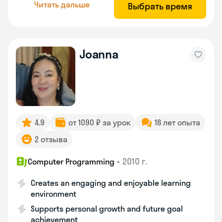
Читать дальше
Выбрать время
Joanna
4.9
от 1090 ₽ за урок
18 лет опыта
2 отзыва
•
2010 г.
Computer Programming
Creates an engaging and enjoyable learning
environment
Supports personal growth and future goal
achievement