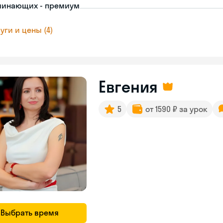
чинающих - премиум
уги и цены (4)
Евгения
5
от 1590 ₽ за урок
Выбрать время