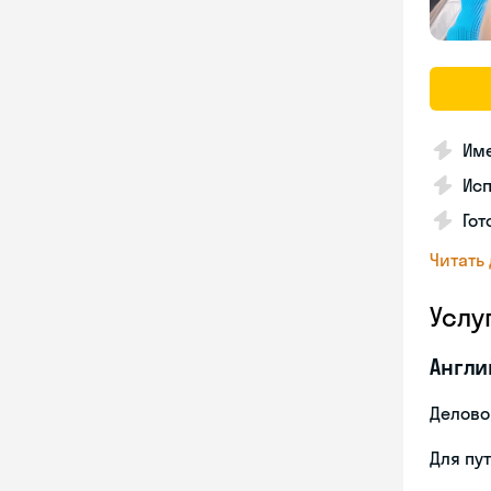
Име
Ис
Гот
Читать
Услу
Англи
Делово
Для пу