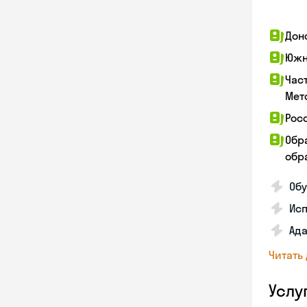
Дон
Южн
Час
Мет
Рос
Обр
обра
Обу
Ис
Ада
Читать
Услу