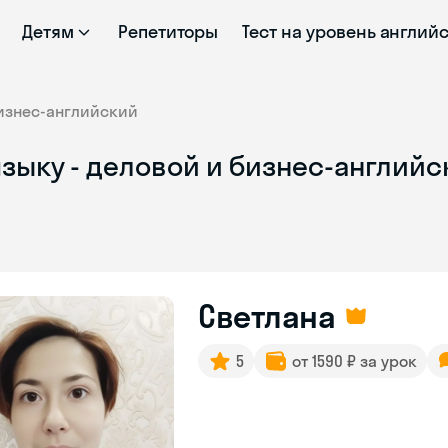
Детям
Репетиторы
Тест на уровень англий
изнес-английский
зыку - деловой и бизнес-англий
Светлана
5
от 1590 ₽ за урок