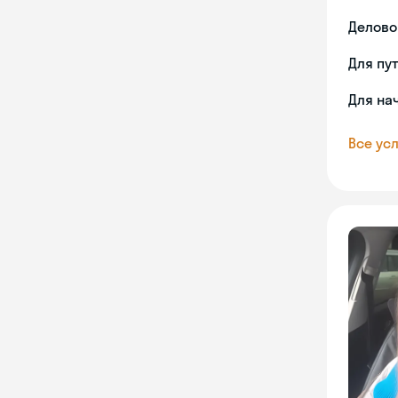
Делово
Для пу
Для на
Все усл