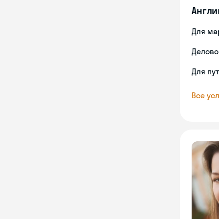
Англи
Для ма
Делово
Для пу
Все усл