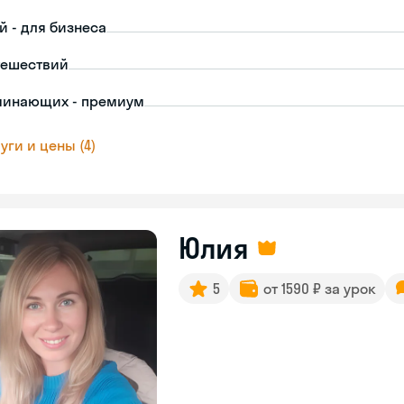
й - для бизнеса
тешествий
чинающих - премиум
уги и цены (4)
Юлия
5
от 1590 ₽ за урок