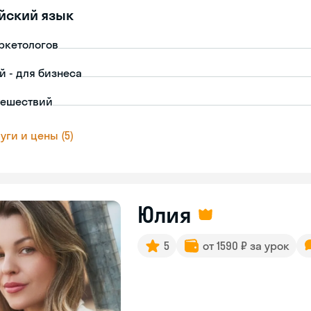
йский язык
ркетологов
й - для бизнеса
тешествий
уги и цены (5)
Юлия
5
от 1590 ₽ за урок