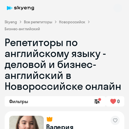
Skyeng
Все репетиторы
Новороссийск
Бизнес-английский
Репетиторы по
английскому языку -
деловой и бизнес-
английский в
Skyeng Chat
online
Новороссийске онлайн
Фильтры
0
Валерия