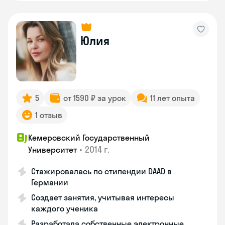
Юлия
5
от 1590 ₽ за урок
11 лет опыта
1 отзыв
Кемеровский Государственный
•
2014 г.
Университет
Стажировалась по стипендии DAAD в
Германии
Создает занятия, учитывая интересы
каждого ученика
Разработала собственные электронные