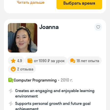
Читать дальше
Выбрать время
Joanna
4.9
от 1090 ₽ за урок
18 лет опыта
2 отзыва
•
2010 г.
Computer Programming
Creates an engaging and enjoyable learning
environment
Supports personal growth and future goal
achievement