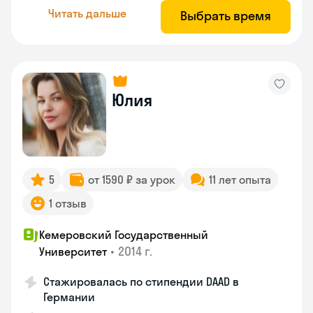
Читать дальше
Выбрать время
Юлия
5
от 1590 ₽ за урок
11 лет опыта
1 отзыв
Кемеровский Государственный
•
2014 г.
Университет
Стажировалась по стипендии DAAD в
Германии