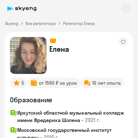
Skyeng
Все репетиторы
Репетитор Елена
Елена
Skyeng Chat
online
5
от 1590 ₽ за урок
16 лет опыта
Образование
Иркутский областной музыкальный колледж
•
2021 г.
имени Фредерика Шопена
Московский государственный институт
•
2015 г.
культуры