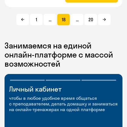
1
...
18
...
20
Занимаемся на единой
онлайн-платформе с массой
возможностей
Личный кабинет
Мобильное
Разговорные клубы
приложение
и Talks
чтобы в любое удобное время общаться
с преподавателем, делать домашку и заниматься
чтобы заниматься и изучать новые слова где
Групповые занятия для разговорной практики
на онлайн-тренажерах на одной платформе
и когда удобно
и индивидуальные встречи с преподавателями
со всего мира, чтобы общаться на английском
свободно