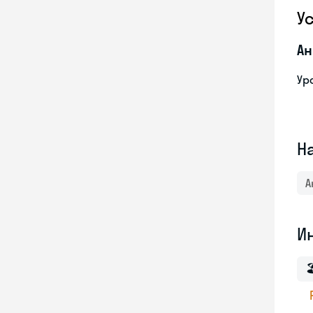
У
Ан
Ур
Н
А
И
