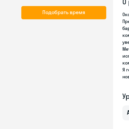
О
Подобрать время
Ок
Пр
ба
ко
ув
Ме
ис
ко
Я 
но
У