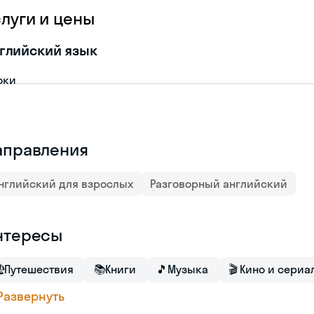
слуги и цены
глийский язык
оки
аправления
нглийский для взрослых
Разговорный английский
нтересы

Путешествия
📚
Книги
🎵
Музыка
🎬
Кино и сериа
Развернуть