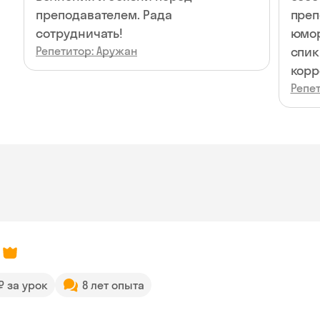
преподавателем. Рада
преп
сотрудничать!
юмор
Репетитор: Аружан
спикинг. Всегда
корр
Репе
 ₽ за урок
8 лет опыта