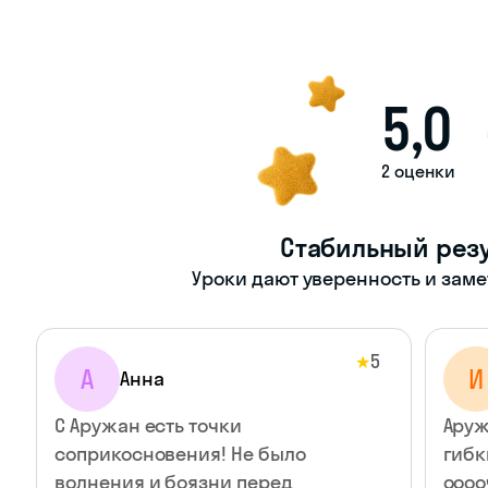
5,0
2 оценки
Стабильный резу
Уроки дают уверенность и зам
5
★
А
И
Анна
С Аружан есть точки
Аруж
соприкосновения! Не было
гибк
волнения и боязни перед
оооо