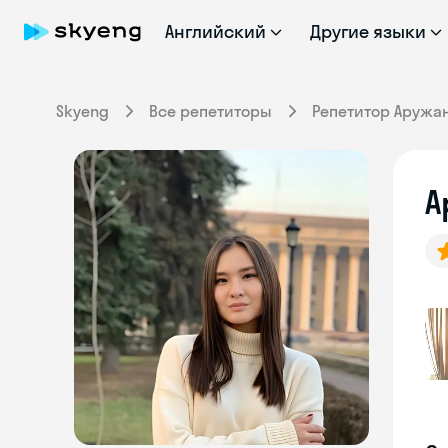
Английский
Другие языки
Skyeng
Все репетиторы
Репетитор Аружа
А