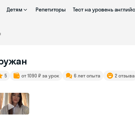
Детям
Репетиторы
Тест на уровень англий
н
ружан
5
от 1090 ₽ за урок
6 лет опыта
2 отзыва