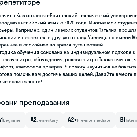
 репетиторе
ончила Казахстанско-Британский технический университе
еподаю английский язык с 2020 года. Многие мои студе
рьеры. Например, один из моих студентов Татьяна, прош
мпании и переехала в другую страну. Ученица по имени Ма
ереннее и спокойнее во время путешествий.
тодика обучения основана на индивидуальном подходе к 
пользую игры, обсуждения, ролевые игры.Также считаю, 
мфорт, атмосфера доверия. Я помогу научиться не бояться
готова помочь вам достичь ваших целей. Давайте вместе
вые возможности!
ровни преподавания
A1
A2
A2+
B1
Beginner
Elementary
Pre-intermediate
Inter