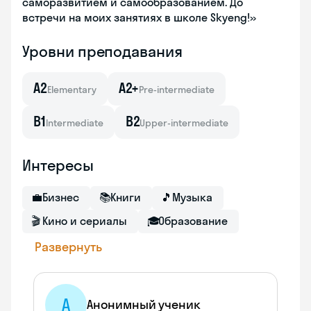
саморазвитием и самообразованием. До
встречи на моих занятиях в школе Skyеng!»
Уровни преподавания
A2
A2+
Elementary
Pre-intermediate
B1
B2
Intermediate
Upper-intermediate
Интересы
💼
Бизнес
📚
Книги
🎵
Музыка
🎬
Кино и сериалы
🎓
Образование
Развернуть
А
Анонимный ученик