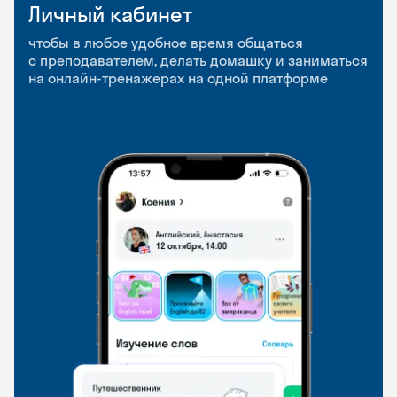
Личный кабинет
Мобильное
Разговорные клубы
приложение
и Talks
чтобы в любое удобное время общаться
с преподавателем, делать домашку и заниматься
чтобы заниматься и изучать новые слова где
Групповые занятия для разговорной практики
на онлайн-тренажерах на одной платформе
и когда удобно
и индивидуальные встречи с преподавателями
со всего мира, чтобы общаться на английском
свободно