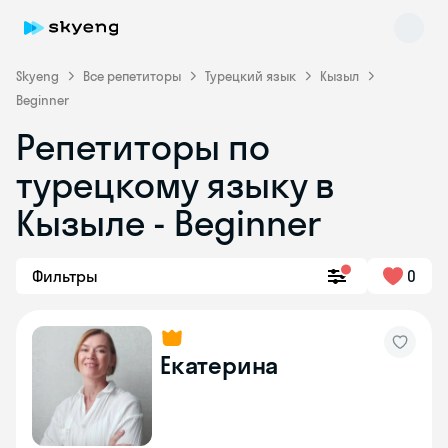
Skyeng
Все репетиторы
Турецкий язык
Кызыл
Beginner
Репетиторы по
турецкому языку в
Кызыле - Beginner
Skyeng Chat
Фильтры
0
online
Екатерина