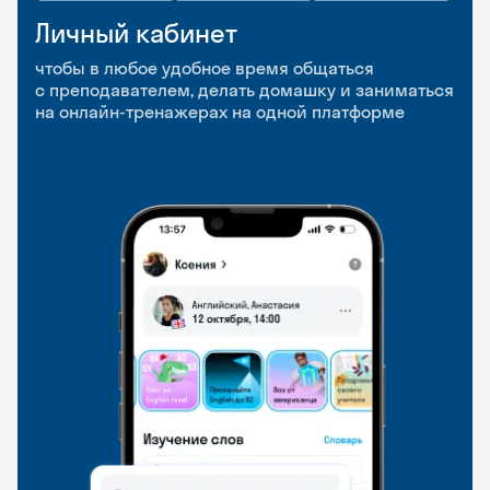
Личный кабинет
Мобильное
Разговорные клубы
приложение
и Talks
чтобы в любое удобное время общаться
с преподавателем, делать домашку и заниматься
чтобы заниматься и изучать новые слова где
Групповые занятия для разговорной практики
на онлайн-тренажерах на одной платформе
и когда удобно
и индивидуальные встречи с преподавателями
со всего мира, чтобы общаться на английском
свободно