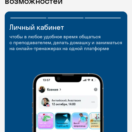
возможностей
Личный кабинет
Мобильное
Разговорные клубы
приложение
и Talks
чтобы в любое удобное время общаться
с преподавателем, делать домашку и заниматься
чтобы заниматься и изучать новые слова где
Групповые занятия для разговорной практики
на онлайн-тренажерах на одной платформе
и когда удобно
и индивидуальные встречи с преподавателями
со всего мира, чтобы общаться на английском
свободно