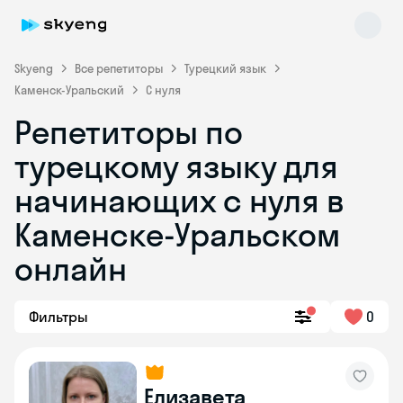
Skyeng
Все репетиторы
Турецкий язык
Каменск-Уральский
С нуля
Репетиторы по
турецкому языку для
начинающих с нуля в
Каменске-Уральском
Skyeng Chat
online
онлайн
Фильтры
0
Елизавета