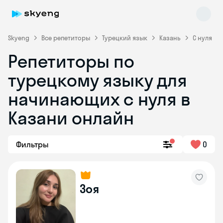
Skyeng
Все репетиторы
Турецкий язык
Казань
С нуля
Репетиторы по
турецкому языку для
начинающих с нуля в
Казани онлайн
Skyeng Chat
online
Фильтры
0
Зоя