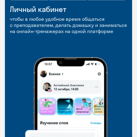
Личный кабинет
Мобильное
Разговорные клубы
приложение
и Talks
чтобы в любое удобное время общаться
с преподавателем, делать домашку и заниматься
чтобы заниматься и изучать новые слова где
Групповые занятия для разговорной практики
на онлайн-тренажерах на одной платформе
и когда удобно
и индивидуальные встречи с преподавателями
со всего мира, чтобы общаться на английском
свободно