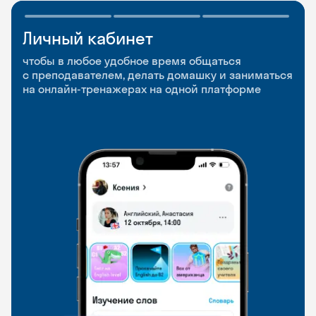
Личный кабинет
Мобильное
Разговорные клубы
приложение
и Talks
чтобы в любое удобное время общаться
с преподавателем, делать домашку и заниматься
чтобы заниматься и изучать новые слова где
Групповые занятия для разговорной практики
на онлайн-тренажерах на одной платформе
и когда удобно
и индивидуальные встречи с преподавателями
со всего мира, чтобы общаться на английском
свободно