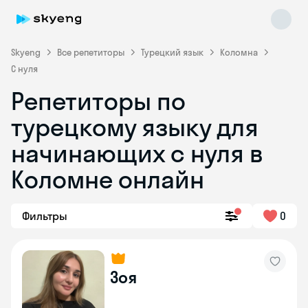
Skyeng
Все репетиторы
Турецкий язык
Коломна
С нуля
Репетиторы по
турецкому языку для
начинающих с нуля в
Коломне онлайн
Skyeng Chat
online
Фильтры
0
Зоя