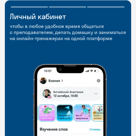
Личный кабинет
Мобильное
Разговорные клубы
приложение
и Talks
чтобы в любое удобное время общаться
с преподавателем, делать домашку и заниматься
чтобы заниматься и изучать новые слова где
Групповые занятия для разговорной практики
на онлайн-тренажерах на одной платформе
и когда удобно
и индивидуальные встречи с преподавателями
со всего мира, чтобы общаться на английском
свободно