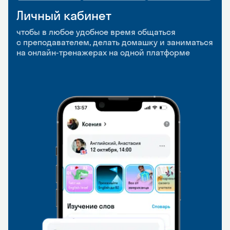
Личный кабинет
Мобильное
Разговорные клубы
приложение
и Talks
чтобы в любое удобное время общаться
с преподавателем, делать домашку и заниматься
чтобы заниматься и изучать новые слова где
Групповые занятия для разговорной практики
на онлайн-тренажерах на одной платформе
и когда удобно
и индивидуальные встречи с преподавателями
со всего мира, чтобы общаться на английском
свободно