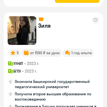
Зиля
5
от 1590 ₽ за урок
1 год опыта
•
2023 г.
УУНИТ
•
2023 г.
БГПУ
Окончила Башкирский государственный
педагогический университет
Получила второе высшее образование по
востоковедению
Проживание в Турции погружает учеников в