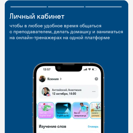
Личный кабинет
Мобильное
Разговорные клубы
приложение
и Talks
чтобы в любое удобное время общаться
с преподавателем, делать домашку и заниматься
чтобы заниматься и изучать новые слова где
Групповые занятия для разговорной практики
на онлайн-тренажерах на одной платформе
и когда удобно
и индивидуальные встречи с преподавателями
со всего мира, чтобы общаться на английском
свободно