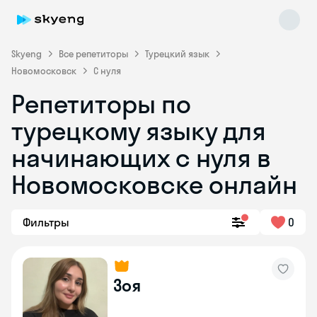
Skyeng
Все репетиторы
Турецкий язык
Новомосковск
С нуля
Репетиторы по
турецкому языку для
начинающих с нуля в
Новомосковске онлайн
Skyeng Chat
online
Фильтры
0
Зоя