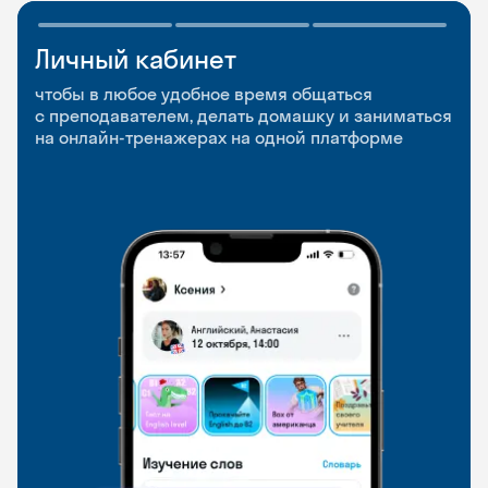
Личный кабинет
Мобильное
Разговорные клубы
приложение
и Talks
чтобы в любое удобное время общаться
с преподавателем, делать домашку и заниматься
чтобы заниматься и изучать новые слова где
Групповые занятия для разговорной практики
на онлайн-тренажерах на одной платформе
и когда удобно
и индивидуальные встречи с преподавателями
со всего мира, чтобы общаться на английском
свободно