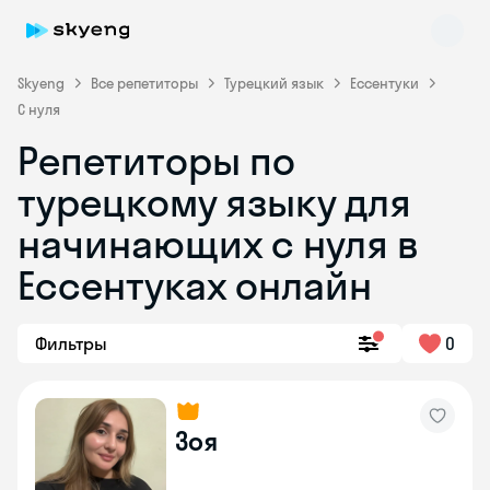
Skyeng
Все репетиторы
Турецкий язык
Ессентуки
С нуля
Репетиторы по
турецкому языку для
начинающих с нуля в
Ессентуках онлайн
Skyeng Chat
online
Фильтры
0
Зоя