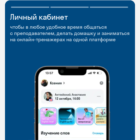
Личный кабинет
Мобильное
Разговорные клубы
приложение
и Talks
чтобы в любое удобное время общаться
с преподавателем, делать домашку и заниматься
чтобы заниматься и изучать новые слова где
Групповые занятия для разговорной практики
на онлайн-тренажерах на одной платформе
и когда удобно
и индивидуальные встречи с преподавателями
со всего мира, чтобы общаться на английском
свободно