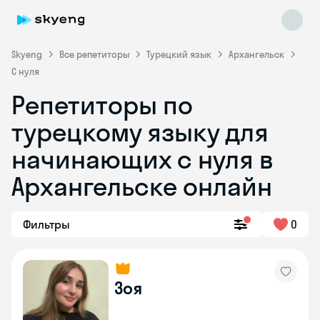
Skyeng
Все репетиторы
Турецкий язык
Архангельск
С нуля
Репетиторы по
турецкому языку для
начинающих с нуля в
Архангельске онлайн
Skyeng Chat
online
Фильтры
0
Зоя