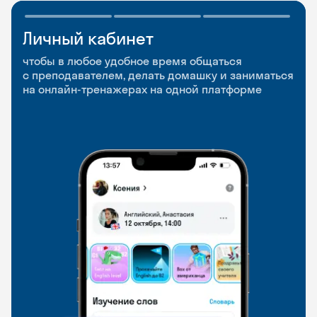
Личный кабинет
Мобильное
Разговорные клубы
приложение
и Talks
чтобы в любое удобное время общаться
с преподавателем, делать домашку и заниматься
чтобы заниматься и изучать новые слова где
Групповые занятия для разговорной практики
на онлайн-тренажерах на одной платформе
и когда удобно
и индивидуальные встречи с преподавателями
со всего мира, чтобы общаться на английском
свободно