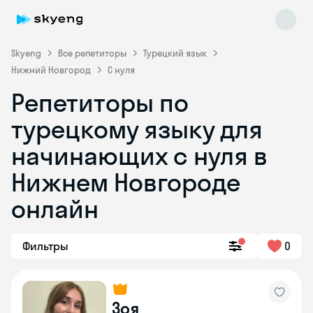
Skyeng
Все репетиторы
Турецкий язык
Нижний Новгород
С нуля
Репетиторы по
турецкому языку для
начинающих с нуля в
Нижнем Новгороде
Skyeng Chat
online
онлайн
Фильтры
0
Зоя