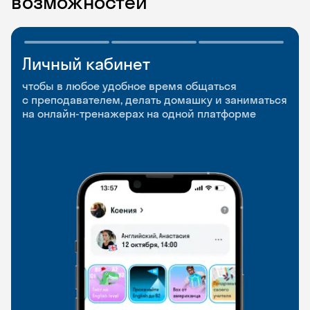
возможностей
Личный кабинет
Мобильное
Разговорные клубы
приложение
и Talks
чтобы в любое удобное время общаться
с преподавателем, делать домашку и заниматься
чтобы заниматься и изучать новые слова где
Групповые занятия для разговорной практики
на онлайн-тренажерах на одной платформе
и когда удобно
и индивидуальные встречи с преподавателями
со всего мира, чтобы общаться на английском
свободно