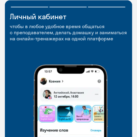
Личный кабинет
Мобильное
Разговорные клубы
приложение
и Talks
чтобы в любое удобное время общаться
с преподавателем, делать домашку и заниматься
чтобы заниматься и изучать новые слова где
Групповые занятия для разговорной практики
на онлайн-тренажерах на одной платформе
и когда удобно
и индивидуальные встречи с преподавателями
со всего мира, чтобы общаться на английском
свободно