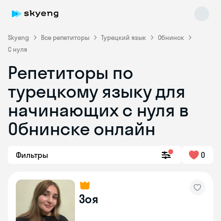
Skyeng
Все репетиторы
Турецкий язык
Обнинск
С нуля
Репетиторы по
турецкому языку для
начинающих с нуля в
Обнинске онлайн
Skyeng Chat
online
Фильтры
0
Зоя